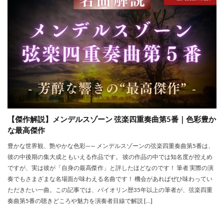
【傑作解説】メンデルスゾーン 弦楽四重奏曲第5番｜色彩豊か
な最高傑作
豊かな世界観、艶やかな色彩—— メンデルスゾーンの弦楽四重奏曲第5番は、
彼の中後期の集大成ともいえる作品です。 彼の作品の中では知名度が控えめ
ですが、実は彼が「自身の最高傑作」と評したほどなのです！ 筆者 実際の演
奏でもさまざまな名場面が味わえる名曲です！ 機会があればぜひ味わってい
ただきたい一曲。この記事では、バイオリン歴35年以上の筆者が、弦楽四重
奏曲第5番の聴きどころや魅力を演奏者目線で解説 […]