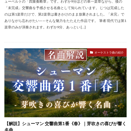
ューベルトの「四重奏断章」です。わずか9分ほどの単一楽章ながら、後の
「未完成」交響曲を予感させる名曲として知られています。 じつは完成した
のは第1楽章だけで、第2楽章は書きかけのまま放棄されました。「未完」で
ありながら忘れがたい——そんな魅力をたたえた作品です。 筆者 現代では第1
楽章のみが演奏されます。わずか9分、あっとい […]
オーケストラ曲の紹介
【解説】シューマン 交響曲第1番《春》｜芽吹きの喜びが響く
名曲