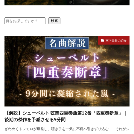
検索
室内楽曲の紹介
【解説】シューベルト 弦楽四重奏曲第12番「四重奏断章」｜
後期の傑作を予感させる9分間
ざわめくトレモロが爆発し、聴き手を一気に不穏へ引きずり込む—— それがシ