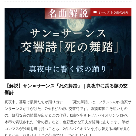
オーケストラ曲の紹介
【解説】サン＝サーンス「死の舞踏」｜真夜中に踊る骸の交
響詩
真夜中、墓場で骸骨たちが踊り出す—— 「死の舞踏」は、フランスの作曲家サ
ンサーンスが手がけた、7分ほどの短い交響詩です。 演奏時間こそ短いもの
の、鮮烈な音の情景が広がるこの作品。E線を半音下げたバイオリンソロや、
木琴で表現された「骨の音」など、色彩豊かな工夫が随所にあります。 筆者
コンマスが独奏を掛け持つことも。2台のバイオリンを持ち替える場面が見ら
れるかもしれません！ この記事では、バイオリン […]