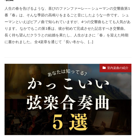
人生の春を告げるような、喜びのファンファーレ—— シューマンの交響曲第1
番『春』は、そんな季節の高鳴りをまるごと音にしたような一作です。 シュ
ーマンといえばピアノ曲で知られていますが、4つの交響曲もとても人気があ
ります。 なかでもこの第1番は、彼が初めて完成させた記念すべき交響曲。
長く待ち望んだクララとの結婚を果たし、人生がまさに「春」を迎えた時期
に書かれました。 全4楽章を通じて「長い冬から、 […]
室内楽曲の紹介