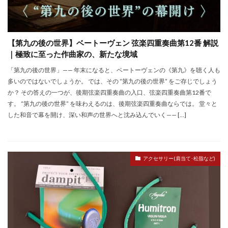
【第九の後の世界】ベートーヴェン 弦楽四重奏曲第12番 解説
｜極致に至った作曲家の、新たな境域
「第九の後の世界」—— 年末になると、ベートーヴェンの《第九》を聴く人も
多いのではないでしょうか。 では、その “第九の後の世界” をご存じでしょう
か？ その答えの一つが、後期弦楽四重奏曲の入口、弦楽四重奏曲第12番で
す。 “第九の後の世界” を味わえるのは、後期弦楽四重奏曲ならでは。 堂々と
した和音で幕を開け、深い和声の世界へと沈み込んでいく—— […]
アクセサリー(肩当て･松脂など)