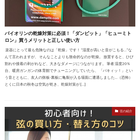
バイオリンの乾燥対策に必須！「ダンピット」「ヒューミト
ロン」買うメリットと正しい使い方
楽器にとって最も危険なのは「乾燥」です！ “湿度が高いと音がこもる…”な
んて言われますが、 そんなことよりも致命的なのが乾燥。 放置すると、ひび
割れや接着の剥がれなど、大きなダメージにつながります。 筆者 湿度20％
台、暖房ガンガンの体育館でチューニングしていたら、 「バキィッ！」とい
う音とともに、友人の側板-裏板に亀裂が入る場面に遭遇しました…（恐怖）
とくに日本の秋冬は空気が乾き、乾燥対策が […]
弦の紹介