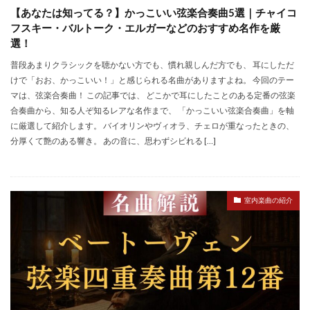
【あなたは知ってる？】かっこいい弦楽合奏曲5選｜チャイコ
フスキー・バルトーク・エルガーなどのおすすめ名作を厳
選！
普段あまりクラシックを聴かない方でも、慣れ親しんだ方でも、 耳にしただ
けで「おお、かっこいい！」と感じられる名曲がありますよね。 今回のテー
マは、弦楽合奏曲！ この記事では、 どこかで耳にしたことのある定番の弦楽
合奏曲から、知る人ぞ知るレアな名作まで、 「かっこいい弦楽合奏曲」を軸
に厳選して紹介します。 バイオリンやヴィオラ、チェロが重なったときの、
分厚くて艶のある響き。 あの音に、思わずシビれる […]
室内楽曲の紹介