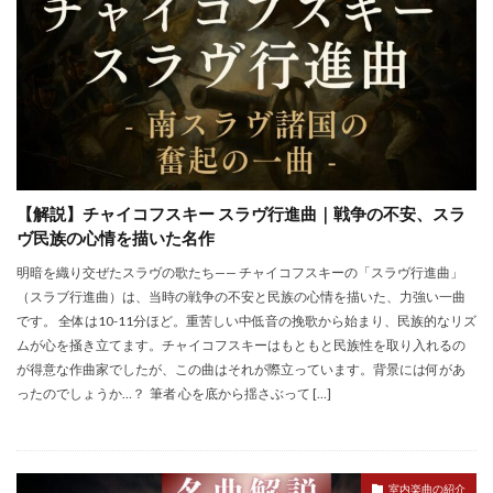
【解説】チャイコフスキー スラヴ行進曲｜戦争の不安、スラ
ヴ民族の心情を描いた名作
明暗を織り交ぜたスラヴの歌たち—— チャイコフスキーの「スラヴ行進曲」
（スラブ行進曲）は、当時の戦争の不安と民族の心情を描いた、力強い一曲
です。 全体は10-11分ほど。重苦しい中低音の挽歌から始まり、民族的なリズ
ムが心を掻き立てます。チャイコフスキーはもともと民族性を取り入れるの
が得意な作曲家でしたが、この曲はそれが際立っています。背景には何があ
ったのでしょうか…？ 筆者 心を底から揺さぶって […]
室内楽曲の紹介