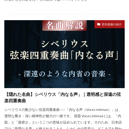
室内楽曲の紹介
【隠れた名曲】シベリウス「内なる声」｜透明感と深遠の弦
楽四重奏曲
シベリウスの数少ない弦楽四重奏曲——「内なる声（Voces intimae）」は、
透明な響き・深い精神性が魅力の一曲です。 原題 Voces intimae には、「内
面」と「親密さ」という二つの意味が込められています。そのため、日本語
では「親愛なる声」と称されることも。しかしその音楽は、どこまでも静か