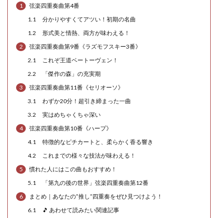
1
弦楽四重奏曲第4番
1.1
分かりやすくてアツい！初期の名曲
1.2
形式美と情熱、両方が味わえる！
2
弦楽四重奏曲第9番《ラズモフスキー3番》
2.1
これぞ王道ベートーヴェン！
2.2
「傑作の森」の充実期
3
弦楽四重奏曲第11番《セリオーソ》
3.1
わずか20分！超引き締まった一曲
3.2
実はめちゃくちゃ深い
4
弦楽四重奏曲第10番《ハープ》
4.1
特徴的なピチカートと、柔らかく香る響き
4.2
これまでの様々な技法が味わえる！
5
慣れた人にはこの曲もおすすめ！
5.1
「第九の後の世界」弦楽四重奏曲第12番
6
まとめ｜あなたの”推し”四重奏をぜひ見つけよう！
6.1
🎵 あわせて読みたい関連記事