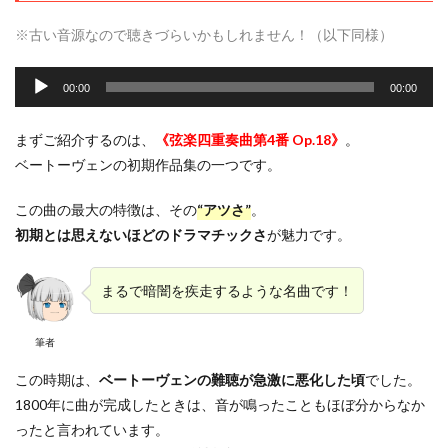
※
古い音源なので聴きづらいかもしれません！（以下同様）
音
声
00:00
00:00
プ
レ
まずご紹介するのは、
《弦楽四重奏曲第4番 Op.18》
。
ー
ベートーヴェンの初期作品集の一つです。
ヤ
ー
この曲の最大の特徴は、その
“アツさ”
。
初期とは思えないほどのドラマチックさ
が魅力です。
まるで暗闇を疾走するような名曲です！
筆者
この時期は、
ベートーヴェンの難聴が急激に悪化した頃
でした。
1800年に曲が完成したときは、音が鳴ったこともほぼ分からなか
ったと言われています。