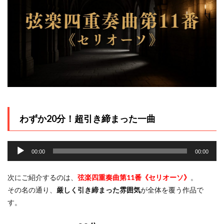
わずか20分！超引き締まった一曲
音
声
00:00
00:00
プ
レ
次にご紹介するのは、
弦楽四重奏曲第11番《セリオーソ》
。
ー
その名の通り、
厳しく引き締まった雰囲気
が全体を覆う作品で
ヤ
す。
ー