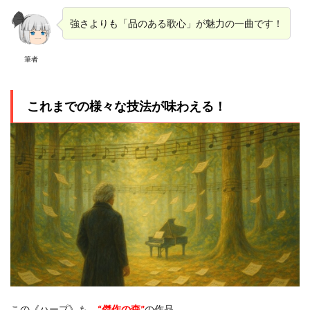
強さよりも「品のある歌心」が魅力の一曲です！
筆者
これまでの様々な技法が味わえる！
この《ハープ》も、
“傑作の森”
の作品。