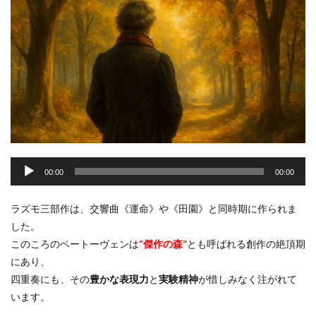
音
声
00:00
00:00
プ
レ
ラズモ三部作は、交響曲《運命》や《田園》と同時期に作られま
ー
した。
ヤ
このころのベートーヴェンは
“傑作の森”
とも呼ばれる創作の絶頂期
ー
にあり、
四重奏にも、その
豊かな表現力
と
実験精神
が惜しみなく注がれて
います。