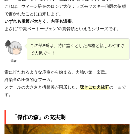
これは、ウィーン駐在のロシア大使：ラズモフスキー伯爵の依頼
で書かれたことに由来します。
いずれも規模が大きく、内容も濃密
。
まさに“中期ベートーヴェン”の真骨頂といえるシリーズです。
この第9番は、特に堂々とした風格と親しみやすさ
で人気です！
筆者
雷に打たれるような序奏から始まる、力強い第一楽章。
終楽章の圧倒的なフーガ。
スケールの大きさと構築美が同居した、
聴きごたえ抜群
の一曲で
す。
「傑作の森」の充実期