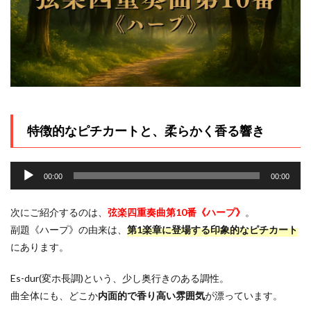
特徴的なピチカートと、柔らかく香る響き
音
声
00:00
00:00
プ
レ
次にご紹介するのは、
弦楽四重奏曲第10番《ハープ》
。
ー
副題《ハープ》の由来は、
第1楽章に登場する印象的なピチカート
ヤ
にあります。
ー
Es-dur(変ホ長調)という、少し奥行きのある調性。
曲全体にも、どこか
内面的で香り高い雰囲気
が漂っています。