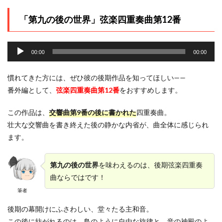
「第九の後の世界」弦楽四重奏曲第12番
音
声
00:00
00:00
プ
レ
慣れてきた方には、ぜひ彼の後期作品を知ってほしい——
ー
番外編として、
弦楽四重奏曲第12番
をおすすめします。
ヤ
ー
この作品は、
交響曲第9番の後に書かれた
四重奏曲。
壮大な交響曲を書き終えた後の静かな内省が、曲全体に感じられ
ます。
第九の後の世界
を味わえるのは、後期弦楽四重奏
曲ならではです！
筆者
後期の幕開けにふさわしい、堂々たる主和音。
この後に紡がれるのは、鳥のように自由な旋律と、音の神殿のよ