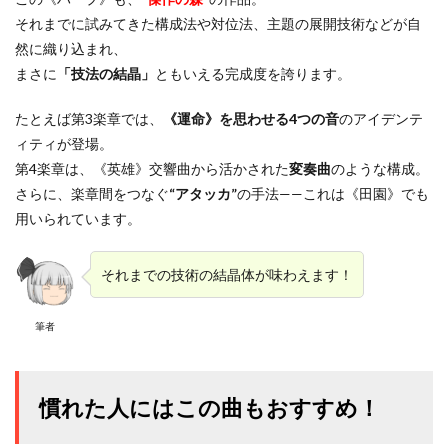
それまでに試みてきた構成法や対位法、主題の展開技術などが自
然に織り込まれ、
まさに
「技法の結晶」
ともいえる完成度を誇ります。
たとえば第3楽章では、
《運命》を思わせる4つの音
のアイデンテ
ィティが登場。
第4楽章は、《英雄》交響曲から活かされた
変奏曲
のような構成。
さらに、楽章間をつなぐ
“アタッカ”
の手法——これは《田園》でも
用いられています。
それまでの技術の結晶体が味わえます！
筆者
慣れた人にはこの曲もおすすめ！