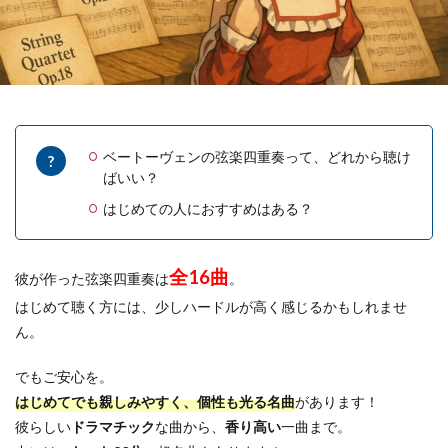
ベートーヴェンの弦楽四重奏って、どれから聴け
ばいい？
はじめての人におすすめはある？
全16曲
彼が作った弦楽四重奏は
。
はじめて聴く方には、少しハードルが高く感じるかもしれませ
ん。
でもご安心を。
はじめてでも親しみやすく、個性も光る名曲
があります！
彼らしい
ドラマチック
な曲から、
香り高い
一曲まで。