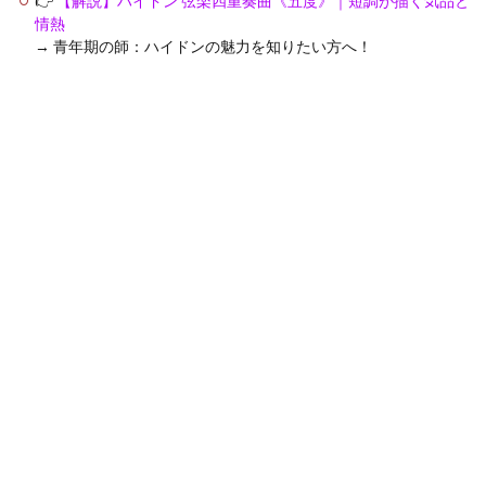
👉
【解説】ハイドン 弦楽四重奏曲《五度》｜短調が描く気品と
情熱
→ 青年期の師：ハイドンの魅力を知りたい方へ！