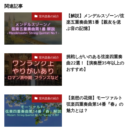
関連記事
【解説】メンデルスゾーン/弦
室内楽曲の紹介
楽五重奏曲第1番【親友を偲
ぶ音の記憶】
挑戦しがいのある弦楽四重奏
室内楽曲の紹介
曲22選！【演奏歴35年以上の
おすすめ】
【楽想の花畑】モーツァルト
室内楽曲の紹介
弦楽四重奏曲第14番『春』の
魅力とは？