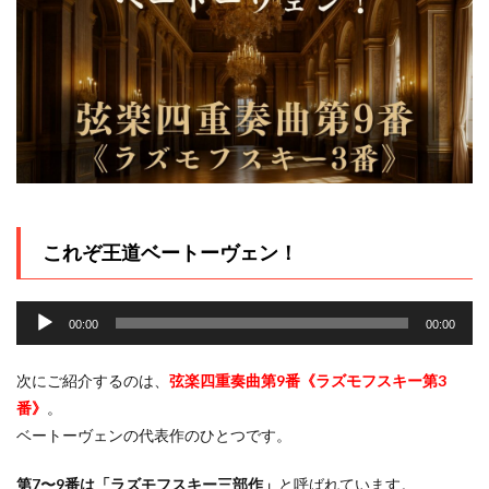
これぞ王道ベートーヴェン！
音
声
00:00
00:00
プ
レ
次にご紹介するのは、
弦楽四重奏曲第9番《ラズモフスキー第3
ー
番》
。
ヤ
ベートーヴェンの代表作のひとつです。
ー
第7〜9番は「ラズモフスキー三部作」
と呼ばれています。