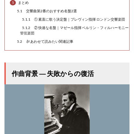
5
まとめ
5.1
交響曲第2番のおすすめ名盤2選
5.1.1
① 素直に歌う決定盤｜プレヴィン指揮 ロンドン交響楽団
5.1.2
② 快速な名盤｜マゼール指揮 ベルリン・フィルハーモニー
管弦楽団
5.2
🎻 あわせて読みたい関連記事
作曲背景 ― 失敗からの復活