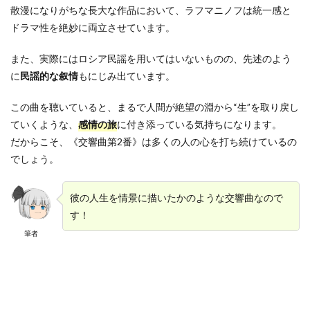
散漫になりがちな長大な作品において、ラフマニノフは統一感と
ドラマ性を絶妙に両立させています。
また、実際にはロシア民謡を用いてはいないものの、先述のよう
に
民謡的な叙情
もにじみ出ています。
この曲を聴いていると、まるで人間が絶望の淵から“生”を取り戻し
ていくような、
感情の旅
に付き添っている気持ちになります。
だからこそ、《交響曲第2番》は多くの人の心を打ち続けているの
でしょう。
彼の人生を情景に描いたかのような交響曲なので
す！
筆者