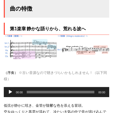
曲の特徴
第1楽章 静かな語りから、荒れる波へ
（序奏）
※
古い音源なので聴きづらいかもしれません！（以下同
様）
音
声
00:00
00:00
プ
レ
低弦が静かに呟き、金管が陰鬱な色を添える冒頭。
ー
空をゆっくりと黒雲が流れて、冷たい大気の中で音が溶け込んで