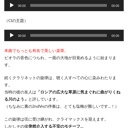
声
00:00
00:00
プ
レ
（Clの主題）
ー
音
ヤ
声
00:00
00:00
ー
プ
レ
本曲でもっとも有名で美しい楽章。
ー
ビオラの音色につられ、一面の大地が目覚めるように始まりま
ヤ
す。
ー
続くクラリネットの旋律は、聴く人すべての心に染みわたりま
す。
当時の彼の友人は
「ロシアの広大な草原に気まぐれに曲がりくね
る川のよう」
と評しています。
（ちなみに裏の2ndVnの伴奏は、とても塩梅が難しいです…！）
この旋律は弦に受け継がれ、クライマックスを迎えます。
しかしその後
突然介入する不安のモチーフ…