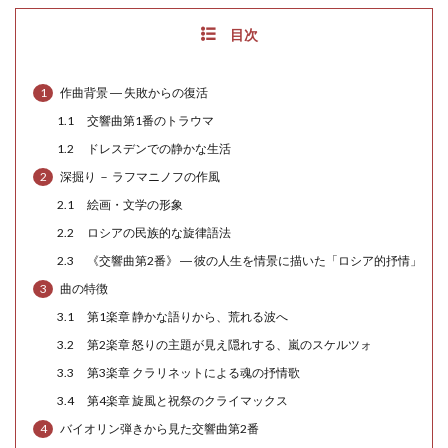
目次
1
作曲背景 ― 失敗からの復活
1.1
交響曲第1番のトラウマ
1.2
ドレスデンでの静かな生活
2
深掘り － ラフマニノフの作風
2.1
絵画・文学の形象
2.2
ロシアの民族的な旋律語法
2.3
《交響曲第2番》 ― 彼の人生を情景に描いた「ロシア的抒情」
3
曲の特徴
3.1
第1楽章 静かな語りから、荒れる波へ
3.2
第2楽章 怒りの主題が見え隠れする、嵐のスケルツォ
3.3
第3楽章 クラリネットによる魂の抒情歌
3.4
第4楽章 旋風と祝祭のクライマックス
4
バイオリン弾きから見た交響曲第2番