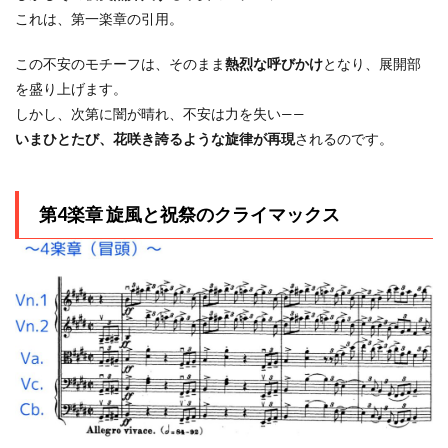
これは、第一楽章の引用。
この不安のモチーフは、そのまま
熱烈な呼びかけ
となり、展開部
を盛り上げます。
しかし、次第に闇が晴れ、不安は力を失い——
いまひとたび、花咲き誇るような旋律が再現
されるのです。
第4楽章 旋風と祝祭のクライマックス