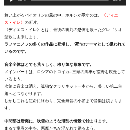
ー
プ
レ
舞い上がるバイオリンの風の中、ホルンが示すのは、
《ディエ
ー
ス・イレ》
の断片。
ヤ
《ディエス・イレ》とは、最後の審判の恐怖を歌ったグレゴリオ
ー
聖歌に由来します。
ラフマニノフの多くの作品に登場し、“死”のテーマとして扱われて
いるのです。
音楽全体はとても荒々しく、移り気な形象です。
メインパートは、ロシアのトロイカ…三頭の馬車が荒野を疾走して
いるよう。
次第に音楽は消え、孤独なクラリネット一本から、美しい第二主
題へとつながります。
しかしこれも短命に終わり、完全無音の小節まで音楽は鎮まりま
す。
中間部は唐突に、吹雪のような混乱の情景で始まります。
まるで竜巻の中を、悪魔たちが浮かれて踊るよう。