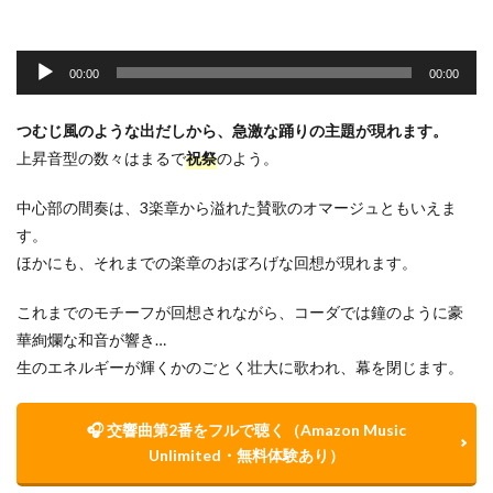
音
声
00:00
00:00
プ
レ
つむじ風のような出だしから、急激な踊りの主題が現れます。
ー
上昇音型の数々はまるで
祝祭
のよう。
ヤ
ー
中心部の間奏は、3楽章から溢れた賛歌のオマージュともいえま
す。
ほかにも、それまでの楽章のおぼろげな回想が現れます。
これまでのモチーフが回想されながら、コーダでは鐘のように豪
華絢爛な和音が響き…
生のエネルギーが輝くかのごとく壮大に歌われ、幕を閉じます。
🎧
交響曲第2番をフルで聴く（Amazon Music
Unlimited・無料体験あり）