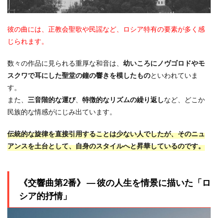
彼の曲には、正教会聖歌や民謡など、ロシア特有の要素が多く感
じられます。
数々の作品に見られる重厚な和音は、
幼いころにノヴゴロドやモ
スクワで耳にした聖堂の鐘の響きを模したもの
といわれていま
す。
また、
三音階的な運び
、
特徴的なリズムの繰り返し
など、どこか
民族的な情感がにじみ出ています。
伝統的な旋律を直接引用することは少ない人でしたが、そのニュ
アンスを土台として、自身のスタイルへと昇華しているのです。
《交響曲第2番》 ― 彼の人生を情景に描いた「ロ
シア的抒情」