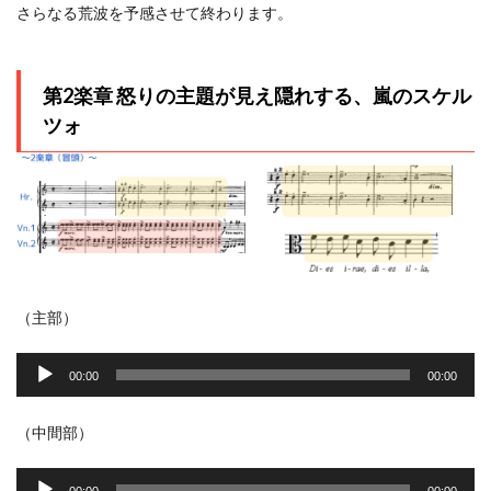
さらなる荒波を予感させて終わります。
第2楽章 怒りの主題が見え隠れする、嵐のスケル
ツォ
（主部）
音
声
00:00
00:00
プ
レ
（中間部）
ー
音
ヤ
声
00:00
00:00