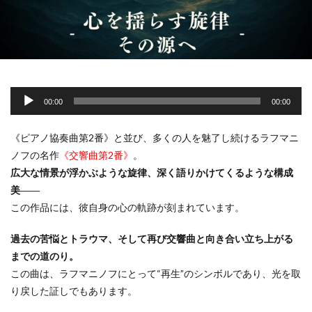
音
00:00
00:00
声
プ
《ピアノ協奏曲第2番》と並び、多くの人を魅了し続けるラフマニ
レ
ノフの名作
《交響曲第2番》
。
ー
広大な情景が浮かぶような旋律、深く語りかけてくるような構成
ヤ
美
――
ー
この作品には、彼自身の心の軌跡が刻まれています。
過去の苦悩とトラウマ、そして再び交響曲と向き合い立ち上がる
までの道のり。
この曲は、ラフマニノフにとって“再生”のシンボルであり、光を取
り戻した証しでもあります。