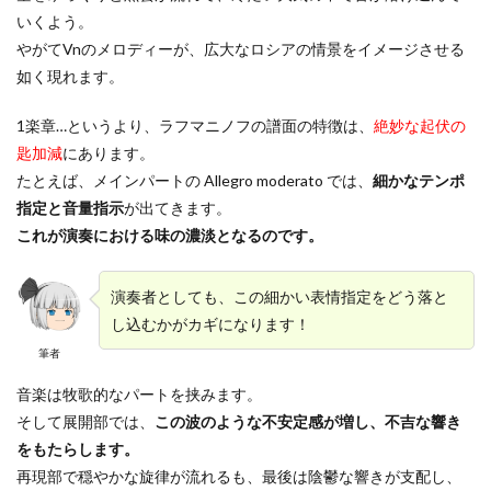
ヤ
いくよう。
ー
やがてVnのメロディーが、広大なロシアの情景をイメージさせる
如く現れます。
1楽章…というより、ラフマニノフの譜面の特徴は、
絶妙な起伏の
匙加減
にあります。
たとえば、メインパートの Allegro moderato では、
細かなテンポ
指定と音量指示
が出てきます。
これが演奏における味の濃淡となるのです。
演奏者としても、この細かい表情指定をどう落と
し込むかがカギになります！
筆者
音楽は牧歌的なパートを挟みます。
そして展開部では、
この波のような不安定感が増し、不吉な響き
をもたらします。
再現部で穏やかな旋律が流れるも、最後は陰鬱な響きが支配し、