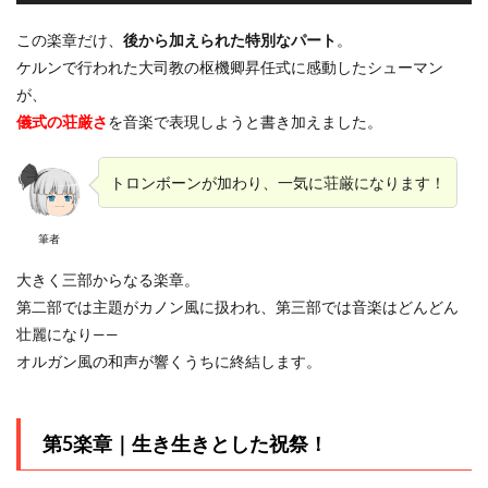
プ
レ
この楽章だけ、
後から加えられた特別なパート
。
ー
ケルンで行われた大司教の枢機卿昇任式に感動したシューマン
ヤ
が、
ー
儀式の荘厳さ
を音楽で表現しようと書き加えました。
トロンボーンが加わり、一気に荘厳になります！
筆者
大きく三部からなる楽章。
第二部では主題がカノン風に扱われ、第三部では音楽はどんどん
壮麗になり——
オルガン風の和声が響くうちに終結します。
第5楽章｜生き生きとした祝祭！