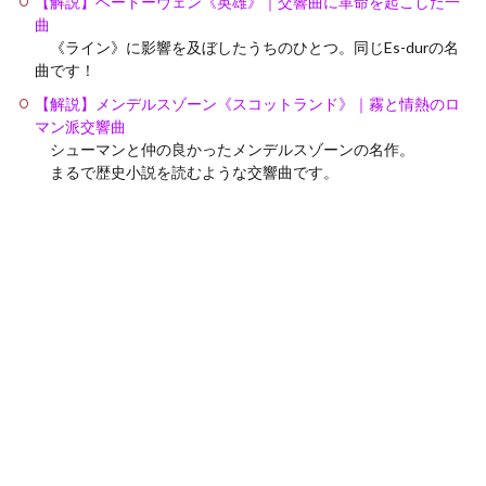
【解説】ベートーヴェン《英雄》｜交響曲に革命を起こした一
曲
《ライン》に影響を及ぼしたうちのひとつ。同じEs-durの名
曲です！
【解説】メンデルスゾーン《スコットランド》｜霧と情熱のロ
マン派交響曲
シューマンと仲の良かったメンデルスゾーンの名作。
まるで歴史小説を読むような交響曲です。