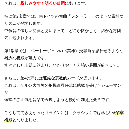
それは、
親しみやすく明るい曲調
にあります。
特に第2楽章では、南ドイツの舞曲
「レントラー」
のような素朴な
リズムが登場します。
中低音の優しい旋律とあいまって、どこか懐かしく、温かな雰囲
気に包まれます。
第1楽章では、ベートーヴェンの《英雄》交響曲を思わせるような
雄大な構成
が魅力です。
堂々とした主題に始まり、わかりやすく力強い展開が続きます。
さらに、第4楽章には
荘厳な宗教的ムード
が漂います。
これは、ケルン大司教の枢機卿昇任式に感銘を受けたシューマン
が、
儀式の雰囲気を音楽で表現しようと後から加えた楽章です。
こうしてできあがった《ライン》は、クラシックでは珍しい
5楽章
構成
となりました。