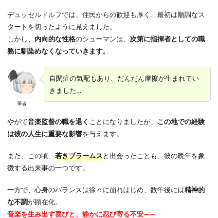
デュッセルドルフでは、住民からの歓迎も厚く、最初は順調なス
タートを切ったように見えました。
しかし、
内向的な性格
のシューマンは、
次第に指揮者としての職
務に馴染めなくなっていきます。
自閉症の気配もあり、だんだん摩擦が生まれてい
きました…
筆者
やがて
音楽監督の職を退く
ことになりましたが、
この地での経験
は彼の人生に重要な影響
を与えます。
また、この頃、
若きブラームス
と出会ったことも、彼の晩年を象
徴する出来事の一つです。
一方で、心身のバランスは徐々に崩れはじめ、数年後には
精神的
な不調
が顕在化。
音楽を生み出す喜びと、静かに忍び寄る不安——