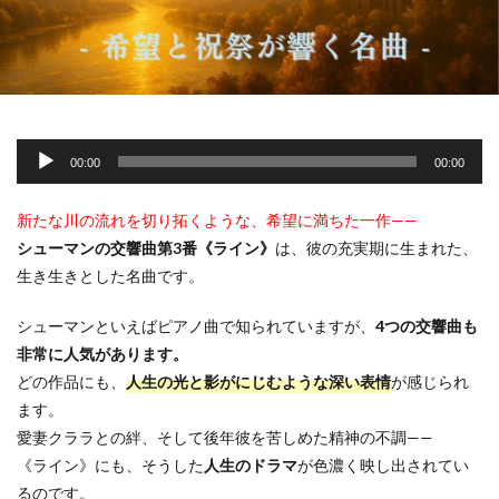
音
00:00
00:00
声
プ
新たな川の流れを切り拓くような、希望に満ちた一作——
レ
シューマンの交響曲第3番《ライン》
は、彼の充実期に生まれた、
ー
生き生きとした名曲です。
ヤ
ー
シューマンといえばピアノ曲で知られていますが、
4つの交響曲も
非常に人気があります。
どの作品にも、
人生の光と影がにじむような深い表情
が感じられ
ます。
愛妻クララとの絆、そして後年彼を苦しめた精神の不調——
《ライン》にも、そうした
人生のドラマ
が色濃く映し出されてい
るのです。