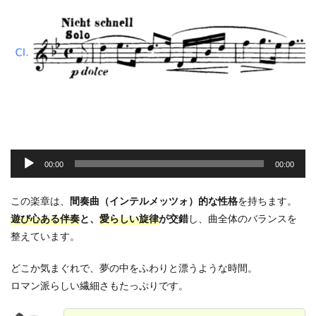
音
声
00:00
00:00
プ
レ
この楽章は、
間奏曲（インテルメッツォ）的な性格
を持ちます。
ー
遊び心ある伴奏
と、
愛らしい旋律
が交錯
し、曲全体のバランスを
ヤ
整えています。
ー
どこか気まぐれで、夢の中をふわりと漂うような時間。
ロマン派らしい繊細さもたっぷりです。