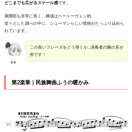
ー
どこまでも広がるスケール感
です。
展開部も非常に長く、構成はベートーヴェン的。
堂々とした調べの中に、シューマンらしい情熱がたっぷり込めら
れています。
この長いフレーズをどう弾くか…演奏者の腕の見せ
所です！
筆者
第2楽章｜民族舞曲ふうの暖かみ