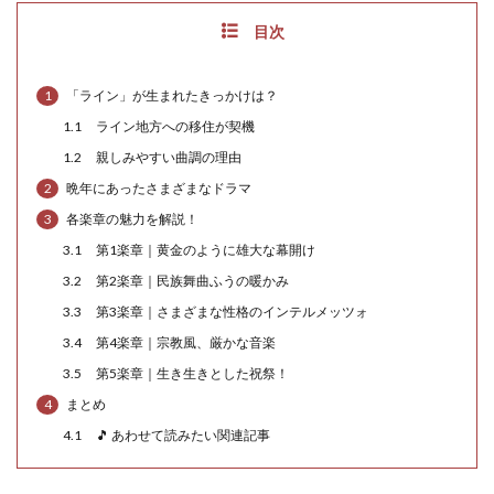
目次
1
「ライン」が生まれたきっかけは？
1.1
ライン地方への移住が契機
1.2
親しみやすい曲調の理由
2
晩年にあったさまざまなドラマ
3
各楽章の魅力を解説！
3.1
第1楽章｜黄金のように雄大な幕開け
3.2
第2楽章｜民族舞曲ふうの暖かみ
3.3
第3楽章｜さまざまな性格のインテルメッツォ
3.4
第4楽章｜宗教風、厳かな音楽
3.5
第5楽章｜生き生きとした祝祭！
4
まとめ
4.1
🎵 あわせて読みたい関連記事