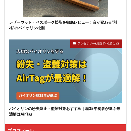
レザーウッド・ベスポーク松脂を徹底レビュー！音が変わる“別
格”のバイオリン松脂
アクセサリー(肩当て･松脂など)
バイオリンの紛失防止・盗難対策おすすめ｜歴35年奏者が選ぶ最
適解はAirTag
プロフィール