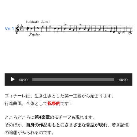
音
声
00:00
00:00
プ
レ
フィナーレは、生き生きとした第一主題から始まります。
ー
行進曲風。全体として
祝祭的
です！
ヤ
ー
ところどころに
第4楽章のモチーフ
も現れます。
そのほか、
自身の作品をもとにさまざまな音型が現れ
、若き記憶
の追想がみられるのです。