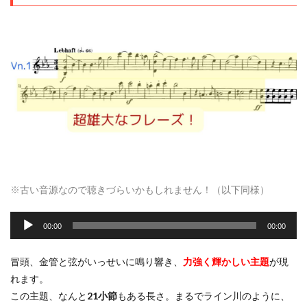
※
古い音源なので聴きづらいかもしれません！（以下同様）
音
声
00:00
00:00
プ
レ
冒頭、金管と弦がいっせいに鳴り響き、
力強く輝かしい主題
が現
ー
れます。
ヤ
この主題、なんと
21小節
もある長さ。まるでライン川のように、