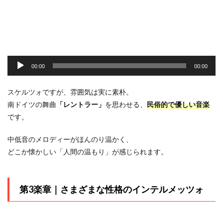
音
声
00:00
00:00
プ
レ
スケルツォですが、雰囲気は実に素朴。
ー
南ドイツの舞曲
「レントラー」
を思わせる、
民俗的で優しい音楽
ヤ
です。
ー
中低音のメロディーがほんのり温かく、
どこか懐かしい「人間の温もり」が感じられます。
第3楽章｜さまざまな性格のインテルメッツォ