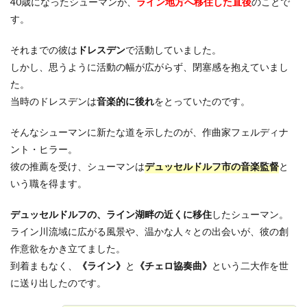
40歳になったシューマンが、
ライン地方へ移住した直後
のことで
す。
それまでの彼は
ドレスデン
で活動していました。
しかし、思うように活動の幅が広がらず、閉塞感を抱えていまし
た。
当時のドレスデンは
音楽的に後れ
をとっていたのです。
そんなシューマンに新たな道を示したのが、作曲家フェルディナ
ント・ヒラー。
彼の推薦を受け、シューマンは
デュッセルドルフ市の音楽監督
と
いう職を得ます。
デュッセルドルフの、ライン湖畔の近くに移住
したシューマン。
ライン川流域に広がる風景や、温かな人々との出会いが、彼の創
作意欲をかき立てました。
到着まもなく、
《ライン》
と
《チェロ協奏曲》
という二大作を世
に送り出したのです。